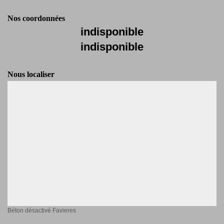
Nos coordonnées
indisponible
indisponible
Nous localiser
Béton désactivé Favieres