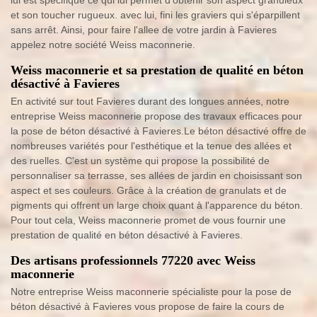
lui est spécifique ce qui lui permet d'obtenir son aspect granuleux
et son toucher rugueux. avec lui, fini les graviers qui s'éparpillent
sans arrêt. Ainsi, pour faire l'allee de votre jardin à Favieres
appelez notre société Weiss maconnerie.
Weiss maconnerie et sa prestation de qualité en béton
désactivé à Favieres
En activité sur tout Favieres durant des longues années, notre
entreprise Weiss maconnerie propose des travaux efficaces pour
la pose de béton désactivé à Favieres.Le béton désactivé offre de
nombreuses variétés pour l'esthétique et la tenue des allées et
des ruelles. C'est un système qui propose la possibilité de
personnaliser sa terrasse, ses allées de jardin en choisissant son
aspect et ses couleurs. Grâce à la création de granulats et de
pigments qui offrent un large choix quant à l'apparence du béton.
Pour tout cela, Weiss maconnerie promet de vous fournir une
prestation de qualité en béton désactivé à Favieres.
Des artisans professionnels 77220 avec Weiss
maconnerie
Notre entreprise Weiss maconnerie spécialiste pour la pose de
béton désactivé à Favieres vous propose de faire la cours de