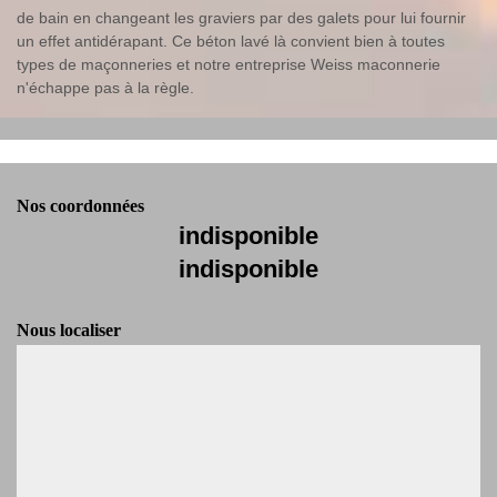
de bain en changeant les graviers par des galets pour lui fournir
un effet antidérapant. Ce béton lavé là convient bien à toutes
types de maçonneries et notre entreprise Weiss maconnerie
n'échappe pas à la règle.
Nos coordonnées
indisponible
indisponible
Nous localiser