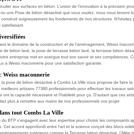
ulier aux surfaces en béton. L’union de l’innovation à la précision proc
e ou une Pose de béton désactivé que vous voulez, nous nous tenons to
 construit soigneusement les fondements de nos structures. N’hésitez p
satisfaisant.
versifiées
dans le domaine de la construction et de l'aménagement, Weiss maconne
e de béton lavé, la pose de terrasse béton lavé, la terrasse béton désac
notre entreprise met en exergue tout son savoir et ses compétences. Ce
avaux à Weiss maconnerie pour une satisfaction garantie.
ec Weiss maconnerie
 la pose de béton désactivé à Combs La Ville vous propose de faire la
 meilleurs artisans 77380 professionnels pour effectuer les travaux se
 ont la capacité nécessaire et l'habileté pour ça. D'autant que ces artis
itez plus à remettre aux mains de nos professionnels vos projet
 dans tout Combs La Ville
 du BTP s’engagent avec leur expertise pour choisir les composants appro
ts. Cet accord approfondi entre l'art et la science conçoit des blocs sol
aménagements extérieurs comme la Terrasse béton désactivé, l’Allée b