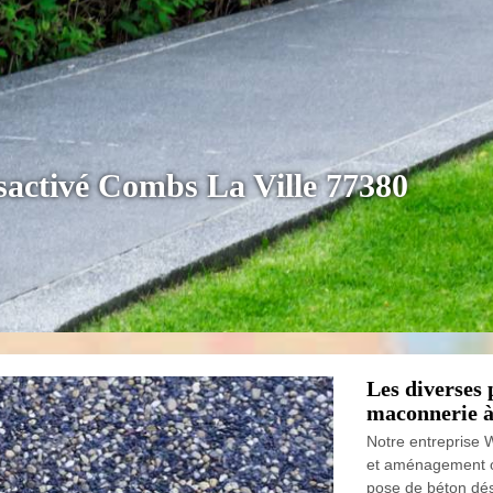
sactivé Combs La Ville 77380
Les diverses 
maconnerie à
Notre entreprise 
et aménagement of
pose de béton dés