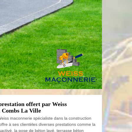
prestation offert par Weiss
 Combs La Ville
Weiss maconnerie spécialiste dans la construction
fre à ses clientèles diverses prestations comme la
activé, la pose de béton lavé, terrasse béton