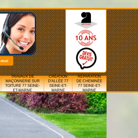
TRAVAUX DE
CRÉATION
RÉPARATION
MAÇONNERIE SUR
D'ALLÉE 77
DE CHEMINÉE
TOITURE 77 SEINE-
SEINE-ET-
77 SEINE-ET-
ET-MARNE
MARNE
MARNE