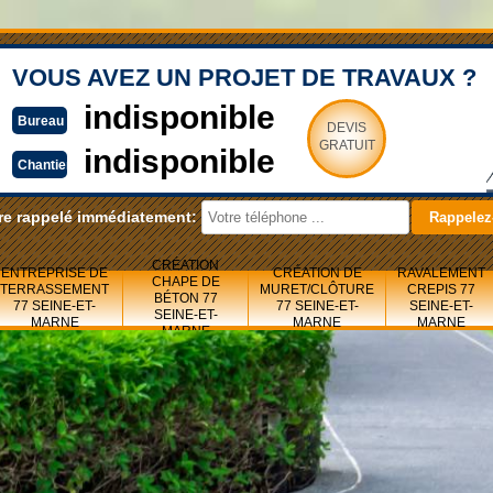
VOUS AVEZ UN PROJET DE TRAVAUX ?
indisponible
Bureau
DEVIS
GRATUIT
indisponible
Chantier
re rappelé immédiatement:
CRÉATION
ENTREPRISE DE
CRÉATION DE
RAVALEMENT
CHAPE DE
TERRASSEMENT
MURET/CLÔTURE
CREPIS 77
BÉTON 77
77 SEINE-ET-
77 SEINE-ET-
SEINE-ET-
SEINE-ET-
MARNE
MARNE
MARNE
MARNE