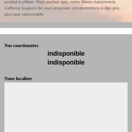
produit à utiliser. Mais sachez que, notre Weiss maconnerie
s'efforce toujours de vous proposer ces prestations à des prix
plus que raisonnable.
Nos coordonnées
indisponible
indisponible
Nous localiser