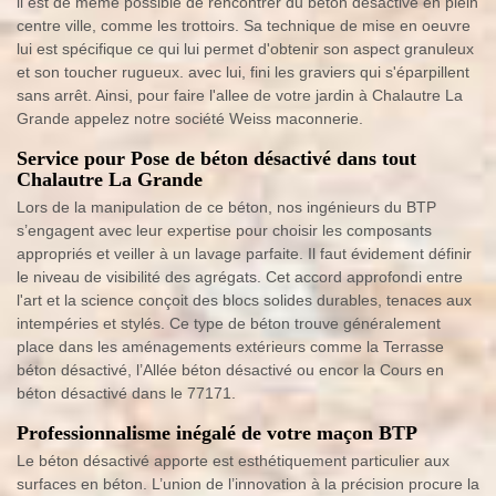
il est de même possible de rencontrer du béton désactivé en plein
centre ville, comme les trottoirs. Sa technique de mise en oeuvre
lui est spécifique ce qui lui permet d'obtenir son aspect granuleux
et son toucher rugueux. avec lui, fini les graviers qui s'éparpillent
sans arrêt. Ainsi, pour faire l'allee de votre jardin à Chalautre La
Grande appelez notre société Weiss maconnerie.
Service pour Pose de béton désactivé dans tout
Chalautre La Grande
Lors de la manipulation de ce béton, nos ingénieurs du BTP
s’engagent avec leur expertise pour choisir les composants
appropriés et veiller à un lavage parfaite. Il faut évidement définir
le niveau de visibilité des agrégats. Cet accord approfondi entre
l'art et la science conçoit des blocs solides durables, tenaces aux
intempéries et stylés. Ce type de béton trouve généralement
place dans les aménagements extérieurs comme la Terrasse
béton désactivé, l’Allée béton désactivé ou encor la Cours en
béton désactivé dans le 77171.
Professionnalisme inégalé de votre maçon BTP
Le béton désactivé apporte est esthétiquement particulier aux
surfaces en béton. L’union de l’innovation à la précision procure la