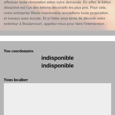
effectuer toute rénovation selon votre demande. En effet, le béton
désactivé est l'un des bétons décoratifs les plus pris. Pour cela,
notre entreprise Weiss maconnerie accueillons toute proposition
et travaux avec écoute. Et si l'idée vous tente de décorer votre
extérieur à Boulancourt, appelez-nous pour faire l'intervention.
Nos coordonnées
indisponible
indisponible
Nous localiser