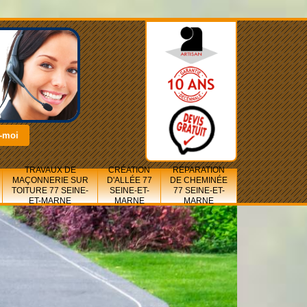
TRAVAUX DE
CRÉATION
RÉPARATION
MAÇONNERIE SUR
D'ALLÉE 77
DE CHEMINÉE
TOITURE 77 SEINE-
SEINE-ET-
77 SEINE-ET-
ET-MARNE
MARNE
MARNE