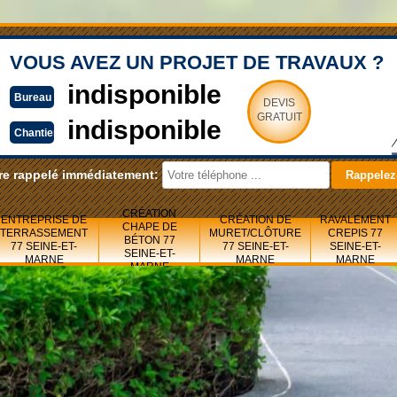
VOUS AVEZ UN PROJET DE TRAVAUX ?
indisponible
Bureau
DEVIS
GRATUIT
indisponible
Chantier
re rappelé immédiatement:
CRÉATION
ENTREPRISE DE
CRÉATION DE
RAVALEMENT
CHAPE DE
TERRASSEMENT
MURET/CLÔTURE
CREPIS 77
BÉTON 77
77 SEINE-ET-
77 SEINE-ET-
SEINE-ET-
SEINE-ET-
MARNE
MARNE
MARNE
MARNE