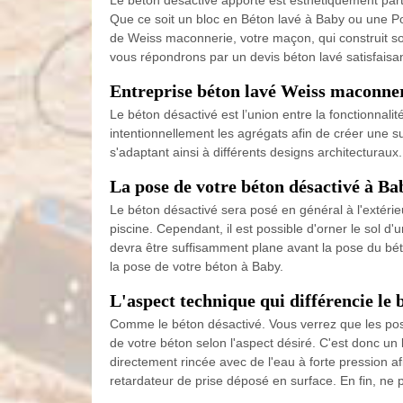
Le béton désactivé apporte est esthétiquement partic
Que ce soit un bloc en Béton lavé à Baby ou une Po
de Weiss maconnerie, votre maçon, qui construit so
vous répondrons par un devis béton lavé satisfaisan
Entreprise béton lavé Weiss maconner
Le béton désactivé est l’union entre la fonctionnali
intentionnellement les agrégats afin de créer une su
s'adaptant ainsi à différents designs architecturau
La pose de votre béton désactivé à B
Le béton désactivé sera posé en général à l'extéri
piscine. Cependant, il est possible d'orner le sol d
devra être suffisamment plane avant la pose du béto
la pose de votre béton à Baby.
L'aspect technique qui différencie le 
Comme le béton désactivé. Vous verrez que les pos
de votre béton selon l'aspect désiré. C'est donc un
directement rincée avec de l'eau à forte pression af
retardateur de prise déposé en surface. En fin, ne 