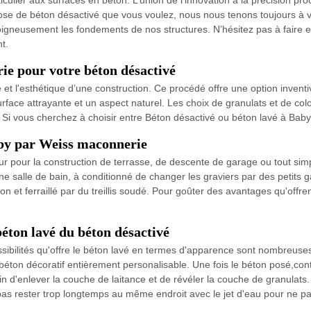
ulier aux surfaces en béton. L’union de l’innovation à la précision proc
se de béton désactivé que vous voulez, nous nous tenons toujours à vo
igneusement les fondements de nos structures. N’hésitez pas à faire e
t.
ie pour votre béton désactivé
té et l'esthétique d’une construction. Ce procédé offre une option inven
rface attrayante et un aspect naturel. Les choix de granulats et de col
x. Si vous cherchez à choisir entre Béton désactivé ou béton lavé à Bab
aby par Weiss maconnerie
eur pour la construction de terrasse, de descente de garage ou tout sim
'une salle de bain, à conditionné de changer les graviers par des petits 
n et ferraillé par du treillis soudé. Pour goûter des avantages qu'offr
béton lavé du béton désactivé
sibilités qu'offre le béton lavé en termes d'apparence sont nombreuse
 béton décoratif entièrement personalisable. Une fois le béton posé,con
in d'enlever la couche de laitance et de révéler la couche de granulats.
pas rester trop longtemps au même endroit avec le jet d'eau pour ne pa