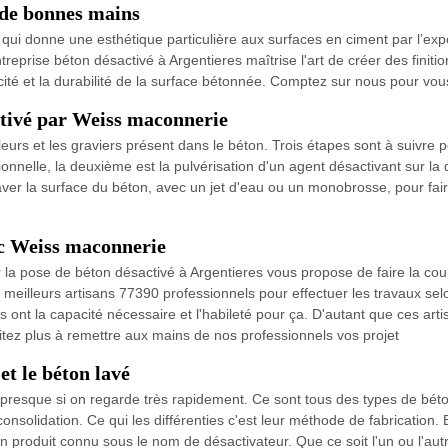
 de bonnes mains
qui donne une esthétique particulière aux surfaces en ciment par l’expo
ntreprise béton désactivé à Argentieres maîtrise l'art de créer des finit
cité et la durabilité de la surface bétonnée. Comptez sur nous pour vous
ctivé par Weiss maconnerie
uleurs et les graviers présent dans le béton. Trois étapes sont à suivre 
onnelle, la deuxième est la pulvérisation d'un agent désactivant sur la d
aver la surface du béton, avec un jet d'eau ou un monobrosse, pour faire
ec Weiss maconnerie
 la pose de béton désactivé à Argentieres vous propose de faire la co
 meilleurs artisans 77390 professionnels pour effectuer les travaux se
 ont la capacité nécessaire et l'habileté pour ça. D'autant que ces artis
itez plus à remettre aux mains de nos professionnels vos projet
et le béton lavé
 presque si on regarde très rapidement. Ce sont tous des types de bét
onsolidation. Ce qui les différenties c'est leur méthode de fabrication.
n produit connu sous le nom de désactivateur. Que ce soit l'un ou l'au