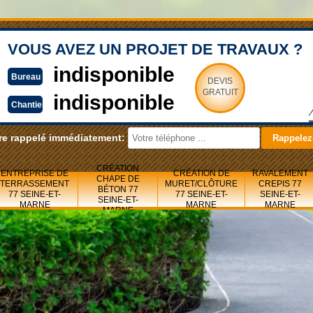
VOUS AVEZ UN PROJET DE TRAVAUX ?
indisponible
Bureau
DEVIS
GRATUIT
indisponible
Chantier
re rappelé immédiatement:
CRÉATION
ENTREPRISE DE
CRÉATION DE
RAVALEMENT
CHAPE DE
TERRASSEMENT
MURET/CLÔTURE
CREPIS 77
BÉTON 77
77 SEINE-ET-
77 SEINE-ET-
SEINE-ET-
SEINE-ET-
MARNE
MARNE
MARNE
MARNE