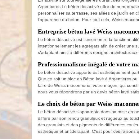
En activité sur tout Argentieres durant des longue
Argentieres.Le béton désactivé offre de nombreuses v
personnaliser sa terrasse, ses allées de jardin en c
l'apparence du béton. Pour tout cela, Weiss maconn
Entreprise béton lavé Weiss maconner
Le béton désactivé est l’union entre la fonctionnali
intentionnellement les agrégats afin de créer une su
s'adaptant ainsi à différents designs architecturau
Professionnalisme inégalé de votre 
Le béton désactivé apporte est esthétiquement partic
Que ce soit un bloc en Béton lavé à Argentieres ou
faire de Weiss maconnerie, votre maçon, qui constr
nous vous répondrons par un devis béton lavé satis
Le choix de béton par Weiss maconne
Le béton désactivé s'apparente dans sa mise en oeuvr
diffère par son rendu granuleux et rugueux au touche
des granulats et des pigments de différentes couleu
esthétique et antidérapant. C'est pour ces raisons 