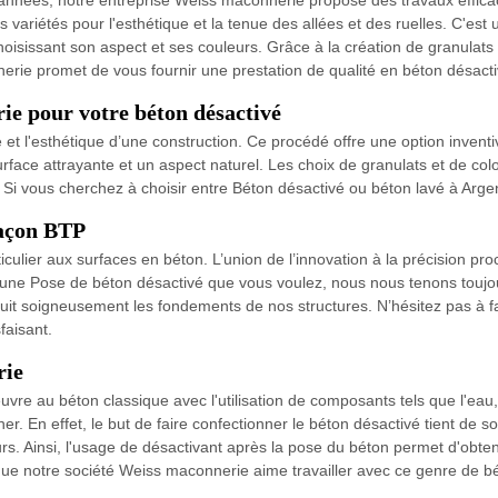
s années, notre entreprise Weiss maconnerie propose des travaux effic
ariétés pour l'esthétique et la tenue des allées et des ruelles. C'est 
hoisissant son aspect et ses couleurs. Grâce à la création de granulats
erie promet de vous fournir une prestation de qualité en béton désacti
ie pour votre béton désactivé
té et l'esthétique d’une construction. Ce procédé offre une option inven
rface attrayante et un aspect naturel. Les choix de granulats et de col
x. Si vous cherchez à choisir entre Béton désactivé ou béton lavé à Arg
maçon BTP
ulier aux surfaces en béton. L’union de l’innovation à la précision proc
 une Pose de béton désactivé que vous voulez, nous nous tenons toujou
uit soigneusement les fondements de nos structures. N’hésitez pas à fa
faisant.
rie
e au béton classique avec l'utilisation de composants tels que l'eau, l
r. En effet, le but de faire confectionner le béton désactivé tient de 
rs. Ainsi, l'usage de désactivant après la pose du béton permet d'obten
que notre société Weiss maconnerie aime travailler avec ce genre de bé