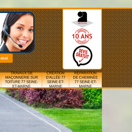
TRAVAUX DE
CRÉATION
RÉPARATION
MAÇONNERIE SUR
D'ALLÉE 77
DE CHEMINÉE
TOITURE 77 SEINE-
SEINE-ET-
77 SEINE-ET-
ET-MARNE
MARNE
MARNE