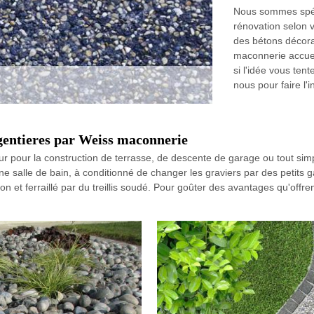
Nous sommes spéci
rénovation selon v
des bétons décorat
maconnerie accuei
si l'idée vous ten
nous pour faire l'i
rgentieres par Weiss maconnerie
eur pour la construction de terrasse, de descente de garage ou tout sim
'une salle de bain, à conditionné de changer les graviers par des petits 
n et ferraillé par du treillis soudé. Pour goûter des avantages qu'offr